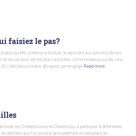
qui faisiez le pas?
itez qu’elle continue à évoluer, à répondre aux besoins de ses
es et les vaudois éliront leurs autorités communales pour les cinq
ile. Et c’est passionnant. @cayest_jemengage
Read more
illes
invite les Challensoises et Challensois à participer à différentes
té de déchets que l’on produit annuellement en adoptant de