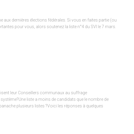
 aux dernières élections fédérales. Si vous en faites partie (ou
portantes pour vous, alors soutenez la liste n°4 du SVI le 7 mars.
isent leur Conseillers communaux au suffrage
e système?Une liste a moins de candidats que le nombre de
e panache plusieurs listes ?Voici les réponses à quelques