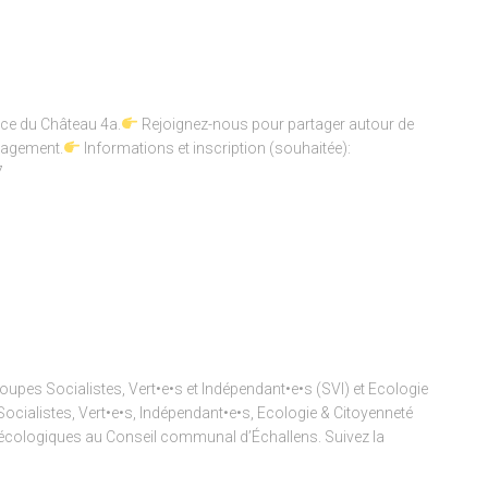
ace du Château 4a.
Rejoignez-nous pour partager autour de
gagement.
Informations et inscription (souhaitée):
7
pes Socialistes, Vert•e•s et Indépendant•e•s (SVI) et Ecologie
Socialistes, Vert•e•s, Indépendant•e•s, Ecologie & Citoyenneté
et écologiques au Conseil communal d’Échallens. Suivez la