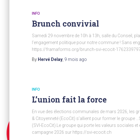
INFO
Brunch convivial
Samedi 29 novembre de 10h à 13h, salle du Conseil, pl
l’engagement politique pour notre commune ! Sans en
https://framaforms.org/brunch-svi-ecocit-176233979
By
Hervé Delay
,
9 mois
ago
INFO
L’union fait la force
En vue des élections communales de mars 2026, les grou
& Citoyenneté (EcoCit) s’allient pour former le groupe …
(SVI-EcoCit).Le groupe qui porte les valeurs sociales 
campagne 2026 sur https://svi-ecocit.ch