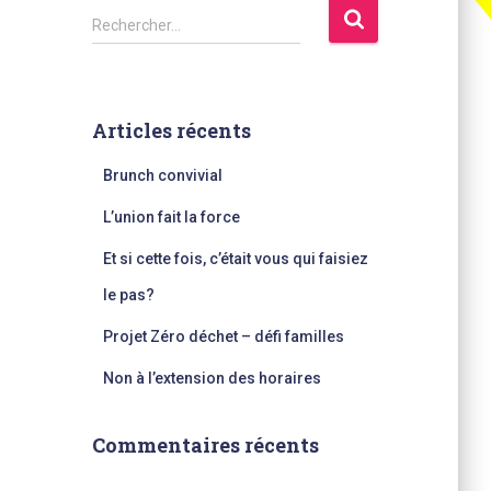
R
Rechercher…
e
c
h
e
Articles récents
r
c
Brunch convivial
h
e
L’union fait la force
r
Et si cette fois, c’était vous qui faisiez
:
le pas?
Projet Zéro déchet – défi familles
Non à l’extension des horaires
Commentaires récents