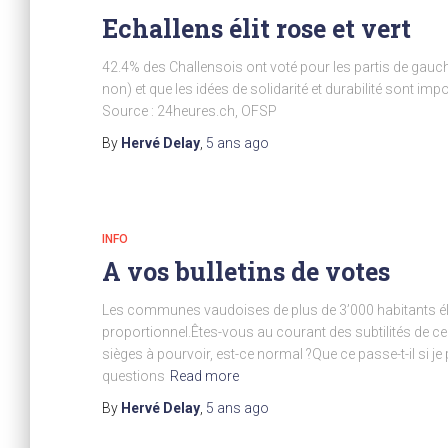
Echallens élit rose et vert
42.4% des Challensois ont voté pour les partis de gauche
non) et que les idées de solidarité et durabilité sont im
Source : 24heures.ch, OFSP
By
Hervé Delay
,
5 ans
ago
INFO
A vos bulletins de votes
Les communes vaudoises de plus de 3’000 habitants él
proportionnel.Êtes-vous au courant des subtilités de c
sièges à pourvoir, est-ce normal ?Que ce passe-t-il si j
questions
Read more
By
Hervé Delay
,
5 ans
ago