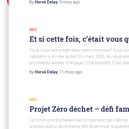
By
Hervé Delay
,
9 mois
ago
INFO
Et si cette fois, c’était vous 
Vous vous sentez bien dans votre commune? Vous souha
habitant·e·s, à créer du lien? En mars 2026, les vaudois
prochaines années. S’engager, c’est possible. C’est ut
By
Hervé Delay
,
11 mois
ago
INFO
Projet Zéro déchet – défi fam
La Commune d’Echallens lance l’opération zéro déchet et 
activités autour de ce thème, afin de diminuer la quanti